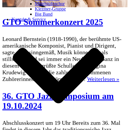
Mittelstufenchor
Klezmer-Gruppe
Big Band
Kontakt & Service
GTO Sommerkonzert 2025
Leonard Bernstein (1918-1990), der berühmte US-
amerikanische Komponist, Pianist und Dirigent,
sagte einst sinngemäß, Musik könne niemals
stillstehen und sei immer ein Neubeginn. Ganz in
diesem Sinne begrüßte Schulleiterin Regina
Krudewig – Bartel die zahlreich gekommenen
GT
Zuhörerinnen und Zuhörer in der…
Weiterlesen »
Som
202
36. GTO Jazz-Symposium am
19.10.2024
Abschlusskonzert um 19 Uhr Bereits zum 36. Mal
findet in diesem Jahr das traditionsreiche Jazz-