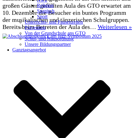
großen Gästen gefüllten Aula des GTO erwartet am
Religion
Spanisch
10. Dezember die Besucher ein buntes Programm
Sport
der musikalischen und tänzerischen Schulgruppen.
Unterrichts- und Pausenzeiten
Wi
Bereits beim Betreten der Aula des…
Weiterlesen »
Prävention
a
Von der Grundschule ans GTO
Schul- und Hausordnung
G
Unsere Bildungspartner
Os
Ganztagsangebot
Sw
i
Ad