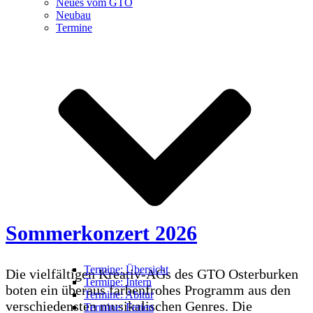
Neues vom GTO
Neubau
Termine
Sommerkonzert 2026
Termine: Übersicht
Die vielfältigen Kreativ-AGs des GTO Osterburken
Termine: Intern
boten ein überaus farbenfrohes Programm aus den
Termine: Abitur
verschiedensten musikalischen Genres. Die
Termine: Ferien