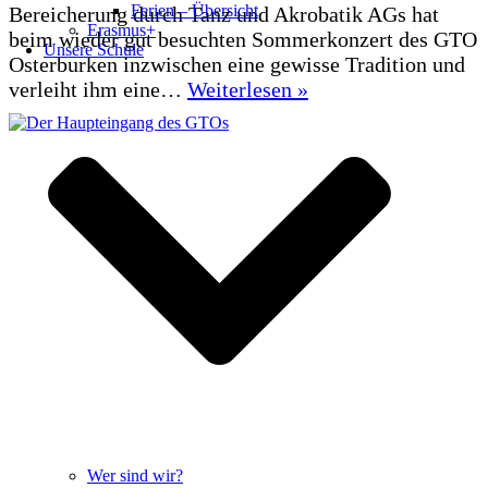
Ferien – Übersicht
Bereicherung durch Tanz und Akrobatik AGs hat
Erasmus+
beim wieder gut besuchten Sommerkonzert des GTO
Unsere Schule
Osterburken inzwischen eine gewisse Tradition und
Sommerkonzert
verleiht ihm eine…
Weiterlesen »
2026
Wer sind wir?