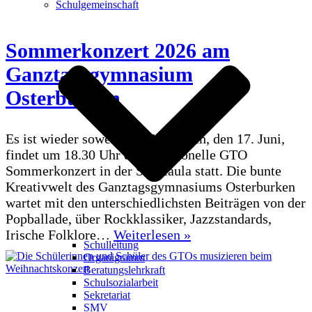
Schulgemeinschaft
Sommerkonzert 2026 am
Ganztagsgymnasium
Osterburken
Es ist wieder soweit! Am Mittwoch, den 17. Juni,
findet um 18.30 Uhr das traditionelle GTO
Sommerkonzert in der Schulaula statt. Die bunte
Kreativwelt des Ganztagsgymnasiums Osterburken
wartet mit den unterschiedlichsten Beiträgen von der
Popballade, über Rockklassiker, Jazzstandards,
Sommerkonzert
Irische Folklore…
Weiterlesen »
Schulleitung
2026
Organigramm
am
Beratungslehrkraft
Ganztagsgymnasium
Schulsozialarbeit
Sekretariat
Osterburken
SMV