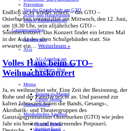
Prävention
Von der Grundschule ans GTO
Endlich ist es wieder soweit – das GTO –
Schul- und Hausordnung
Osterburken veranstaltet am Mittwoch, den 12. Juni,
Unsere Bildungspartner
um 18.30 Uhr, sein alljährliches GTO –
Ganztagsangebot
Sommerkonzert. Das Konzert findet ein letztes Mal
in der Aula des alten Schulgebäudes statt. Sie
Allgemeines
Sommerkonzert
erwartet ein…
Weiterlesen »
AGs
am
Ganztagsgymnasium
AG-Angebot am
Volles Haus beim GTO–
Ganztagsgymnasium
Osterburken
GTOtimes_blog
Weihnachtskonzert
Förderunterricht
Mensa
Ja, es weihnachtet sehr. Eine Zeit der Besinnung, der
Zugang zu Mampf
Ruhe und der Familie bricht an. Und passend zur
Unsere Mensa
kalten Jahreszeit boten die Bands, Gesangs-,
Hausaufgaben
Akrobatik- und Theatergruppen des
Musikalisches Angebot
Ganztagsgymnasium Osterburken (GTO) wie jedes
Jahr ein breites und erwärmendes Potpourri.
Piccola Banda
Volles
Kiddies Band
Deutsche,…
Weiterlesen »