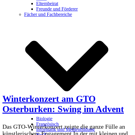
Elternbeirat
Freunde und Förderer
Fächer und Fachbereiche
Winterkonzert am GTO
Osterburken: Swing im Advent
Biologie
Französisch
Das GTO-Winterkonzert zeigte die ganze Fülle an
Informatik und Medienbildung
künstlerischem Engagement In der mit kleinen und
NwT