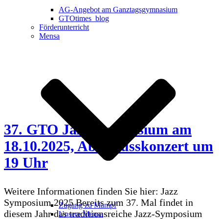
AG-Angebot am Ganztagsgymnasium
GTOtimes_blog
Förderunterricht
Mensa
37. GTO Jazz-Symposium am
18.10.2025, Abschlusskonzert um
19 Uhr
Weitere Informationen finden Sie hier: Jazz
Symposium 2025 Bereits zum 37. Mal findet in
Zugang zu Mampf
diesem Jahr das traditionsreiche Jazz-Symposium
Unsere Mensa