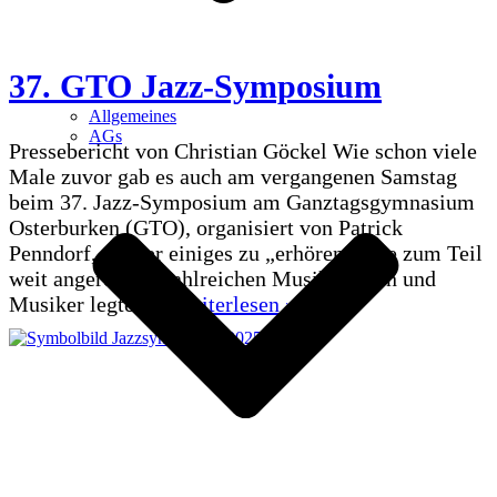
37. GTO Jazz-Symposium
Allgemeines
AGs
Pressebericht von Christian Göckel Wie schon viele
Male zuvor gab es auch am vergangenen Samstag
beim 37. Jazz-Symposium am Ganztagsgymnasium
Osterburken (GTO), organisiert von Patrick
Penndorf, wieder einiges zu „erhören“. Die zum Teil
weit angereisten zahlreichen Musikerinnen und
37.
Musiker legten…
Weiterlesen »
GTO
Jazz-
Symposium