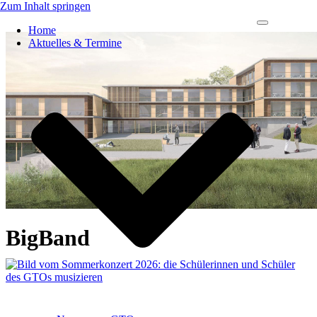
Zum Inhalt springen
Navigations-
Home
Menü
Aktuelles & Termine
BigBand