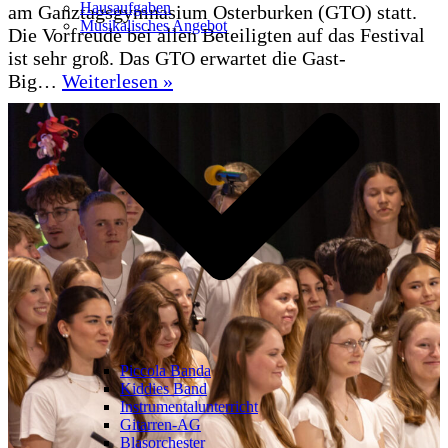
Hausaufgaben
am Ganztagsgymnasium Osterburken (GTO) statt.
Musikalisches Angebot
Die Vorfreude bei allen Beteiligten auf das Festival
ist sehr groß. Das GTO erwartet die Gast-
37.
Big…
Weiterlesen »
GTO
Jazz-
Symposium
am
18.10.2025,
Abschlusskonzert
um
19
Uhr
Piccola Banda
Kiddies Band
Instrumentalunterricht
Gitarren-AG
Blasorchester