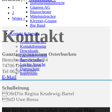
Instrumentalunterricht
Haus
1
Gitarren-AG
beim
Blasorchester
2
GTO–
Mittelstufenchor
Weiter »
Klezmer-Gruppe
Weihnachtskonzert
Big Band
Kontakt
Kontakt & Service
Ansprechpartner
Kontaktformular
Downloads
Ganztagsgymnasium Osterburken
Lernmittelverleih
Hemsbacher Straße 24
Barrierefreiheit
Leichte Sprache
74706 Osterburken
Datenschutz
Tel 06291 64080
Impressum
E-Mail
Schulleitung
OStD'in Regina Krudewig-Bartel
StD Uwe Rossa
Inhalt
Hier klicken, um den Inhalt von Google Maps