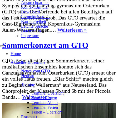
Ansprechpartner
Symposium am Ganztagsgymnasium Osterburken
Kontaktformular
(GTO) statt. Die Vorfreude bei allen Beteiligten auf
Downloads
Lernmittelverleih
das Festival ist sehr groß. Das GTO erwartet die
Barrierefreiheit
Gast-Big Bands vom Kopernikus-Gymnasium
Leichte Sprache
36.
Aalen-Wasseralfingen,…
Weiterlesen »
Datenschutz
GTO
Impressum
Jazz-
Sommerkonzert am GTO
Symposium
Navigations-
Menü
am
Home
19.10.2024
GTO. Beim diesjährigen Sommerkonzert seiner
Aktuelles & Termine
musikalischen Ensembles konnte sich das
Neues vom GTO
Ganztagsgymnasium Osterburken (GTO) erneut über
Neubau
ein volles Haus freuen. „Klar Schiff“ machte gleich
zu Beginn der „Wellerman“ aus Neuseeland. Das
Termine
Chorprojekt der Klassen 5b und 6b mit der Piccola
Termine: Übersicht
Sommerkonzert
Banda…
Weiterlesen »
Termine: Intern
am
Termine: Abitur
Termine: Ferien
GTO
Ferien – Übersicht
Erasmus+