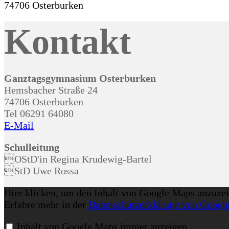
74706 Osterburken
Kontakt
Ganztagsgymnasium Osterburken
Hemsbacher Straße 24
74706 Osterburken
Tel 06291 64080
E-Mail
Schulleitung
OStD'in Regina Krudewig-Bartel
StD Uwe Rossa
Inhalt
Hier klicken, um den Inhalt von Google Maps anzuzei
von
Erfahre mehr in der
Datenschutzerklärung von Googl
Google
Maps
anzeigen
Inhalt von Google Maps immer anzeigen