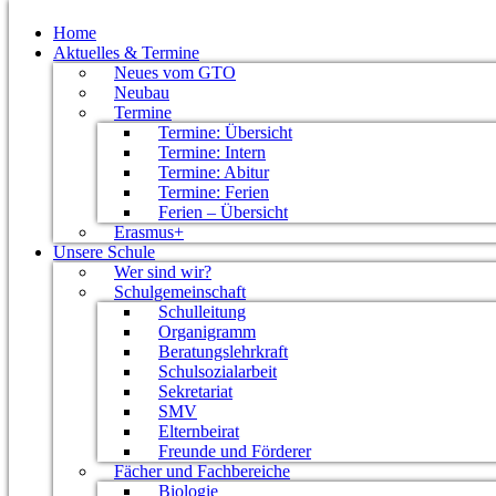
Home
Aktuelles & Termine
Neues vom GTO
Neubau
Termine
Termine: Übersicht
Termine: Intern
Termine: Abitur
Termine: Ferien
Ferien – Übersicht
Erasmus+
Unsere Schule
Wer sind wir?
Schulgemeinschaft
Schulleitung
Organigramm
Beratungslehrkraft
Vereinigung der Freunde und Förderer des Ganztags
Schulsozialarbeit
Sekretariat
Die Freunde und Förderer des GTO sehen ihre Aufgabe
SMV
Elternbeirat
Osterburken und seiner Schulgemeinschaft. Unser Tea
Freunde und Förderer
Fächer und Fachbereiche
Biologie
Was tut der Verein?