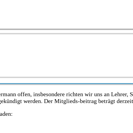
en Sponsoren des Fördervereins.
nskonten:
ld
einigung aus.
ermann offen, insbesondere richten wir uns an Lehrer, 
gekündigt werden. Der Mitglieds-beitrag beträgt derzei
laden: