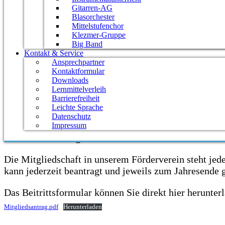
Namen der Schulleitung – herzlich bei den großzügig
Gitarren-AG
Blasorchester
Wir freuen uns über Spenden auf die folgenden Verei
Mittelstufenchor
Klezmer-Gruppe
IBAN:DE 16 674 500 48 000 4000 964
Big Band
Kontakt & Service
BIC: SOLADES1MOS – Sparkasse Neckartal-Odenwa
Ansprechpartner
Kontaktformular
IBAN: DE 80 6746 1733 0050 1666 00
Downloads
BIC: GENODE61RNG – Volksbank Kirnau
Lernmittelverleih
Barrierefreiheit
Leichte Sprache
Bei Bedarf stellen wir Ihnen gerne eine Spendenbesch
Datenschutz
Impressum
Wie kann ich Mitglied werden?
Die Mitgliedschaft in unserem Förderverein steht jed
kann jederzeit beantragt und jeweils zum Jahresende 
Das Beitrittsformular können Sie direkt hier herunter
Mitgliedsantrag.pdf
Herunterladen