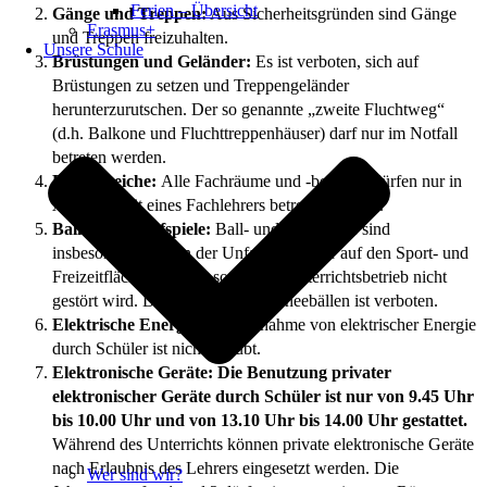
Ferien – Übersicht
Gänge und Treppen:
Aus Sicherheitsgründen sind Gänge
Erasmus+
und Treppen freizuhalten.
Unsere Schule
Brüstungen und Geländer:
Es ist verboten, sich auf
Brüstungen zu setzen und Treppengeländer
herunterzurutschen. Der so genannte „zweite Fluchtweg“
(d.h. Balkone und Fluchttreppenhäuser) darf nur im Notfall
betreten werden.
Fachbereiche:
Alle Fachräume und -bereiche dürfen nur in
Anwesenheit eines Fachlehrers betreten werden.
Ball- und Wurfspiele:
Ball- und Wurfspiele sind
insbesondere wegen der Unfallgefahr nur auf den Sport- und
Freizeitflächen erlaubt, sofern der Unterrichtsbetrieb nicht
gestört wird. Das Werfen von Schneebällen ist verboten.
Elektrische Energie:
Die Entnahme von elektrischer Energie
durch Schüler ist nicht erlaubt.
Elektronische Geräte: Die Benutzung privater
elektronischer Geräte durch Schüler ist nur von 9.45 Uhr
bis 10.00 Uhr und von 13.10 Uhr bis 14.00 Uhr gestattet.
Während des Unterrichts können private elektronische Geräte
nach Erlaubnis des Lehrers eingesetzt werden. Die
Wer sind wir?