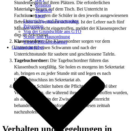
Stundenbeginn auf ihren Plätzen. Die erforderlichen
Religion
Materialien liegen auf dem Tisch. Bei Unterricht in
Spanisch
Fachräumen warten die Schüler in den jeweils ausgewiesenen
Sport
Unterrichts- und Pausenzeiten
Bereichen und verhalten sich ruhig. Ist der Lehrer nach fünf
Prävention
Minuten noch nicht eingetroffen, meldet der Klassensprecher
Von der Grundschule ans GTO
dies im Sekretariat.
Schul- und Hausordnung
Klassenordner:
Die Klassenordner sorgen vor dem
Unsere Bildungspartner
Ganztagsangebot
Unterricht für einen Schwamm und nach der
Unterrichtsstunde für saubere und geschlossene Tafeln.
Tagebuchordner:
Die Tagebuchordner führen das
Klassenbuch sorgfältig. Sie holen es morgens im Sekretariat
ab, bringen es zu jeder Stunde mit und legen es nach
Unterrichtsschluss im Sekretariat ab.
Fehlzeiten:
Schüler haben die Pflicht, sich sowohl über
Vereinbarungen, die während ihres Fehlens getroffen wurden,
als auch über den in der Zwischenzeit im Unterricht
behandelten Stoff zu informieren und diesen zeitnah
nachzuholen.
Verhalten und Regelungen in