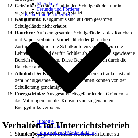
Elternbeirat
Getränke:
Getränke sind in den Schulgebäuden nur in
Freunde und Förderer
verschließbaren Behältern gestattet.
Fächer und Fachbereiche
Kaugummis:
Kaugummis sind auf dem gesamten
Schulgelände nicht erlaubt.
Rauchen:
Auf dem gesamten Schulgelände ist das Rauchen
und Vapen verboten. Vorbehaltlich der jährlichen
Zustimmung durch die Schulkonferenz sind hiervon die
Lehrerterrasse und der für Schüler ab 18 Jahren ausgewiesene
Bereich ausgenommen. Diese Bereiche werden durch die
Raucher sauber gehalten.
Alkohol:
Der Konsum von alkoholischen Getränken ist auf
dem Schulgelände verboten. Ausnahmen können von der
Schulleitung genehmigt werden.
Energydrinks:
Aus gesundheitsgefährdenden Gründen ist
das Mitbringen und der Konsum von so genannten
Energydrinks verboten.
Biologie
Verhalten im Unterrichtsbetrieb
Französisch
Informatik und Medienbildung
Stundenbeginn:
Die Schüler erwarten den Lehrer zu
NwT