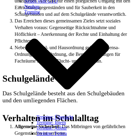
umzugehen. Alle sind für einen pfleglichen Umgang mit den
Neues vom GTO
Neubau
Einrichtungsgegenständen und für Sauberkeit in den
Termine
Schulgebäuden und auf dem Schulgelände verantwortlich.
Das Erreichen dieses gemeinsamen Zieles setzt soziales
Verhalten voraus: Gegenseitige Rücksichtnahme und
Höflichkeit – Anerkennung der Rechte und Einhaltung der
Pflichten.
Neben der Schul- und Hausordnung gelten die Mensa-
Ordnung, die AS-Ordnung, die Benutzerordnungen für
Fachräume sowie der Flucht- und Krisenplan.
Schulgelände
Das Schulgelände besteht aus den Schulgebäuden
und den umliegenden Flächen.
Verhalten im Schulalltag
Termine: Übersicht
Termine: Intern
Allgemeine Sicherheit:
Das Mitbringen von gefährlichen
Termine: Abitur
Gegenständen ist verboten.
Termine: Ferien