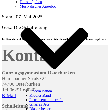
Hausaufgaben
Technische Geräte müssen ausgeschaltet werden.
Musikalisches Angebot
Stand: 07. Mai 2025
Gez.: Die Schulleitung
Im Text sind auf Grund der besseren Lesbarkeit die weiblichen Formen immer impliziert
Kontakt
Ganztagsgymnasium Osterburken
Hemsbacher Straße 24
74706 Osterburken
Tel 06291 64080
Piccola Banda
E-Mail
Kiddies Band
Instrumentalunterricht
Gitarren-AG
Schulleitung
Blasorchester