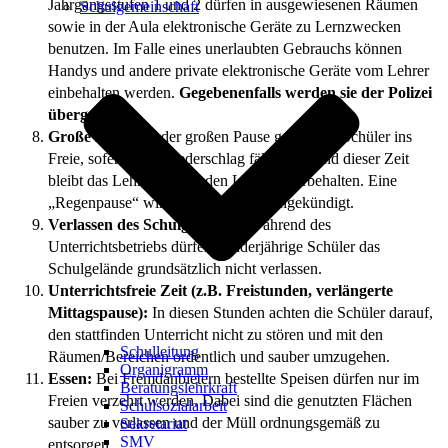
Jahrgangsstufen 1 und 2 dürfen in ausgewiesenen Räumen
Schulgemeinschaft
sowie in der Aula elektronische Geräte zu Lernzwecken
benutzen. Im Falle eines unerlaubten Gebrauchs können
Handys und andere private elektronische Geräte vom Lehrer
einbehalten werden.
Gegebenenfalls werden sie der Polizei
übergeben.
Große Pause:
In der großen Pause gehen alle Schüler ins
Freie, sofern kein Niederschlag fällt. Während dieser Zeit
bleibt das Lehrerzimmer den Lehrern vorbehalten. Eine
„Regenpause“ wird per Durchsage angekündigt.
Verlassen des Schulgeländes:
Während des
Unterrichtsbetriebs dürfen minderjährige Schüler das
Schulgelände grundsätzlich nicht verlassen.
Unterrichtsfreie Zeit (z.B. Freistunden, verlängerte
Mittagspause):
In diesen Stunden achten die Schüler darauf,
den stattfinden Unterricht nicht zu stören und mit den
Schulleitung
Räumen/Bereichen ordentlich und sauber umzugehen.
Organigramm
Essen:
Bei Fremdanbietern bestellte Speisen dürfen nur im
Beratungslehrkraft
Freien verzehrt werden. Dabei sind die genutzten Flächen
Schulsozialarbeit
sauber zu verlassen und der Müll ordnungsgemäß zu
Sekretariat
SMV
entsorgen.