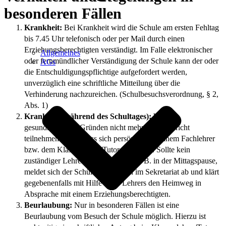
besonderen Fällen
Krankheit:
Bei Krankheit wird die Schule am ersten Fehltag
bis 7.45 Uhr telefonisch oder per Mail durch einen
Erziehungsberechtigten verständigt. Im Falle elektronischer
Allgemeines
oder fernmündlicher Verständigung der Schule kann der oder
AGs
die Entschuldigungspflichtige aufgefordert werden,
unverzüglich eine schriftliche Mitteilung über die
Verhinderung nachzureichen. (Schulbesuchsverordnung, § 2,
Abs. 1)
Krankheit (während des Schultages):
Wer aus
gesundheitlichen Gründen nicht mehr am Unterricht
teilnehmen kann, muss sich persönlich bei einem Fachlehrer
bzw. dem Klassenlehrer/Tutor abmelden. Sollte kein
zuständiger Lehrer anwesend sein, z. B. in der Mittagspause,
meldet sich der Schüler persönlich im Sekretariat ab und klärt
gegebenenfalls mit Hilfe eines Lehrers den Heimweg in
Absprache mit einem Erziehungsberechtigten.
Beurlaubung:
Nur in besonderen Fällen ist eine
Beurlaubung vom Besuch der Schule möglich. Hierzu ist