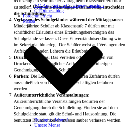
rechtzeitig ein schriftlicher Antrag beim Klassenlehrer/Tutor
AG-Angebot am Ganztagsgymnasium
zu stellen.
Über eine mehrtägige Beurlaubung entscheidet
GTOtimes_blog
die Schulleitung.
Förderunterricht
Verlassen des Schulgeländes während der Mittagspause:
Mensa
Minderjährige Schüler ab Klassenstufe 7 dürfen nur mit
schriftlicher Erlaubnis eines Erziehungsberechtigten das
Schulgelände verlassen. Diese Einverständniserklärung wird
im Sekretariat hinterlegt. Der Schüler weist auf Verlangen den
Aufsicht führenden Lehrern die Erlaubnis vor.
Druckerzeugnisse:
Das Verteilen oder Aufhängen von
Druckerzeugnissen jeglicher Art bedarf der vorherigen
Genehmigung durch die Schulleitung.
Parken:
Die Lehrerparkplätze und deren Zufahrten dürfen
ausschließlich von Lehrern und Beschäftigten befahren
werden.
Außerunterrichtliche Veranstaltungen:
Außerunterrichtliche Veranstaltungen bedürfen der
Genehmigung durch die Schulleitung. Finden sie auf dem
Schulgelände statt, gilt die Schul- und Hausordnung. Die
Zugang zu Mampf
benutzten Räumlichkeiten müssen sauber verlassen werden.
Unsere Mensa