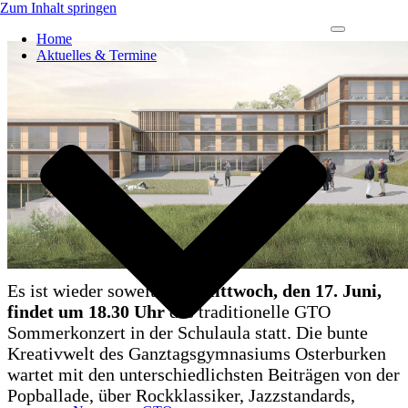
Zum Inhalt springen
Navigations-
Home
Menü
Aktuelles & Termine
Es ist wieder soweit! Am
Mittwoch, den 17. Juni,
findet um 18.30 Uhr
das traditionelle GTO
Sommerkonzert in der Schulaula statt. Die bunte
Kreativwelt des Ganztagsgymnasiums Osterburken
wartet mit den unterschiedlichsten Beiträgen von der
Popballade, über Rockklassiker, Jazzstandards,