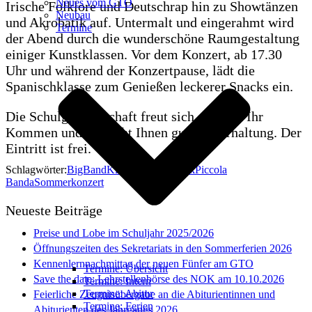
Neues vom GTO
Irische Folklore und Deutschrap hin zu Showtänzen
Neubau
und Akrobatik auf. Untermalt und eingerahmt wird
Termine
der Abend durch die wunderschöne Raumgestaltung
einiger Kunstklassen. Vor dem Konzert, ab 17.30
Uhr und während der Konzertpause, lädt die
Spanischklasse zum Genießen leckerer Snacks ein.
Die Schulgemeinschaft freut sich sehr auf Ihr
Kommen und wünscht Ihnen gute Unterhaltung. Der
Eintritt ist frei.
Schlagwörter:
BigBand
Kiddies Band
Musik
Piccola
Banda
Sommerkonzert
Neueste Beiträge
Preise und Lobe im Schuljahr 2025/2026
Öffnungszeiten des Sekretariats in den Sommerferien 2026
Kennenlernnachmittag der neuen Fünfer am GTO
Termine: Übersicht
Save the date: Lehrstellenbörse des NOK am 10.10.2026
Termine: Intern
Termine: Abitur
Feierliche Zeugnisübergabe an die Abiturientinnen und
Termine: Ferien
Abiturienten des Jahrgangs 2026