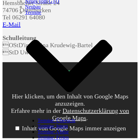
Neues vom GTO
Hemsbacher Straße 24
Neubau
74706 Osterburken
Termine
Tel 06291 64080
E-Mail
Schulleitung
OStD'in Regina Krudewig-Bartel
StD Uwe Rossa
Inhalt
von
Google
Maps
anzeigen
Hier klicken, um den Inhalt von Google Maps
anzuzeigen.
Erfahre mehr in der
Datenschutzerklärung von
Google Maps
.
Termine: Übersicht
Termine: Intern
Inhalt von Google Maps immer anzeigen
Termine: Abitur
Termine: Ferien