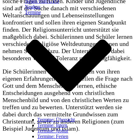
solche Fragen zu finden. Kinder und Jugendliche
Neues vom GTO
Neubau
sind auf der Suche danach mit verschiedenen
Termine
Weltanschauungen und Lebenseinstellungen
konfrontiert und sollen ihren eigenen Standpunkt
finden. Der Religionsunterricht unterstützt sie
maßgeblich dabei. Schülerinnen und Schüler lernen
verschiedene religiöse Weltdeutungen kennen und
nehmen Stellung dazu. Der Unterricht legt dabei
besonderen Wert auf Toleranz und Dialogfähigkeit.
Die Schülerinnen und Schüler gehen von ihren
eigenen Erfahrungen aus und stellen die Frage nach
Gott und dem Menschen. Sie lernen, ethische
Entscheidungen ausgehend vom christlichen
Menschenbild und von den christlichen Werten zu
treffen und zu bewerten. Unterstützt werden sie
dabei durch das vermittelte Grundwissen zum
Termine: Übersicht
Christentum, sowie zu anderen Religionen (zum
Termine: Intern
Beispiel Judentum und Islam).
Termine: Abitur
Termine: Ferien