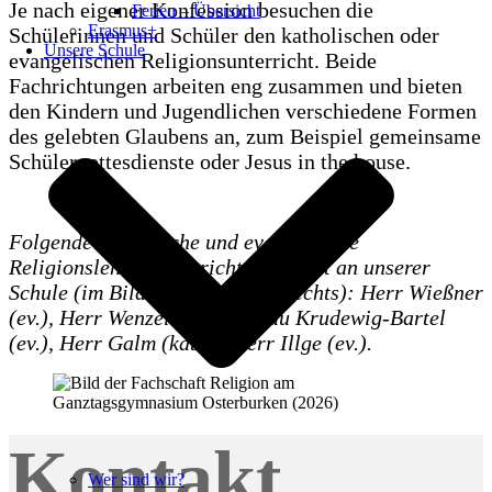
Je nach eigener Konfession besuchen die
Ferien – Übersicht
Erasmus+
Schülerinnen und Schüler den katholischen oder
Unsere Schule
evangelischen Religionsunterricht. Beide
Fachrichtungen arbeiten eng zusammen und bieten
den Kindern und Jugendlichen verschiedene Formen
des gelebten Glaubens an, zum Beispiel gemeinsame
Schülergottesdienste oder Jesus in the house.
Folgende katholische und evangelische
Religionslehrer unterrichten derzeit an unserer
Schule (im Bild von links nach rechts): Herr Wießner
(ev.), Herr Wenzel (kath.), Frau Krudewig-Bartel
(ev.), Herr Galm (kath.), Herr Illge (ev.).
Kontakt
Wer sind wir?