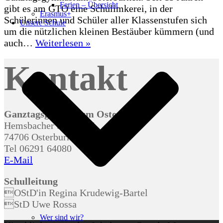
Ferien – Übersicht
gibt es am GTO eine Schulimkerei, in der
Erasmus+
Schülerinnen und Schüler aller Klassenstufen sich
Unsere Schule
um die nützlichen kleinen Bestäuber kümmern (und
Schleuderfest
auch…
Weiterlesen »
der
Kontakt
Schulimkerei
Ganztagsgymnasium Osterburken
Hemsbacher Straße 24
74706 Osterburken
Tel 06291 64080
E-Mail
Schulleitung
OStD'in Regina Krudewig-Bartel
StD Uwe Rossa
Wer sind wir?