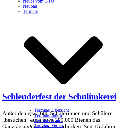
Neues vom GTO
Neubau
Termine
Schleuderfest der Schulimkerei
Termine: Übersicht
Außer den etwa 600 Schülerinnen und Schülern
Termine: Intern
„besuchen“ auch etwa 200.000 Bienen das
Termine: Abitur
Termine: Ferien
Ganztagsgymnasium Osterburken. Seit 15 Jahren