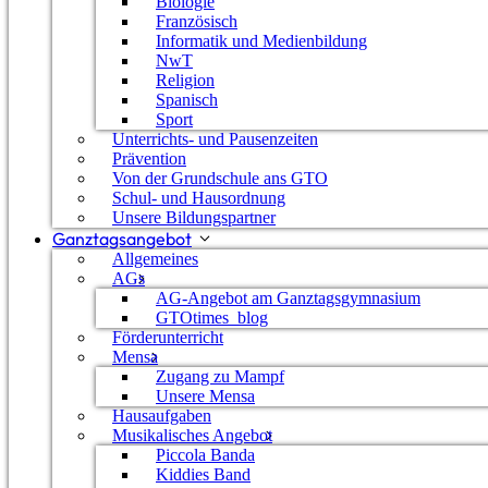
Biologie
Französisch
Informatik und Medienbildung
NwT
Religion
Spanisch
Sport
Unterrichts- und Pausenzeiten
Prävention
Von der Grundschule ans GTO
Schul- und Hausordnung
Unsere Bildungspartner
Ganztagsangebot
Allgemeines
AGs
AG-Angebot am Ganztagsgymnasium
GTOtimes_blog
Förderunterricht
Mensa
Zugang zu Mampf
Unsere Mensa
Hausaufgaben
Feierliche Zeugnisübergabe an die Abituri
Musikalisches Angebot
Piccola Banda
Kiddies Band
Angenehme Außentemperaturen, eine vollbesetzte Aula