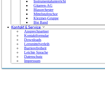
Instrumentalunterricht
feierliche Zeugnisübergabe an den Abiturjahrgang 2
Gitarren-AG
Feierlic
Moderatorin Elke Autrata die…
Weiterlesen »
Blasorchester
Mittelstufenchor
Zeugnis
Klezmer-Gruppe
an
Big Band
die
Kontakt & Service
Abituri
Ansprechpartner
Kontaktformular
und
Downloads
Abituri
Lernmittelverleih
des
Barrierefreiheit
Leichte Sprache
Jahrgan
Datenschutz
2026
Impressum