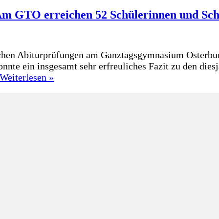
Am GTO erreichen 52 Schülerinnen und Schül
lichen Abiturprüfungen am Ganztagsgymnasium Osterbu
e ein insgesamt sehr erfreuliches Fazit zu den dies
Stolze
Weiterlesen »
Abiturientinnen
und
Abiturienten:
Am
GTO
erreichen
52
Schülerinnen
und
Schüler
ihr
langjähriges