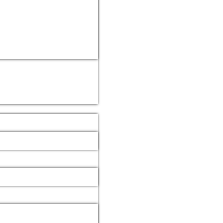
026
n: ein wahrhaft würdiger Rahmen für die diesjährige