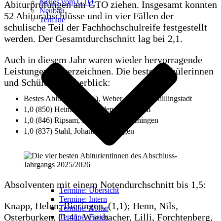
Neues vom GTO
Abiturprüfungen am GTO ziehen. Insgesamt konnten
Neubau
52 Abiturabschlüsse und in vier Fällen der
Termine
schulische Teil der Fachhochschulreife festgestellt
werden. Der Gesamtdurchschnitt lag bei 2,1.
Auch in diesem Jahr waren wieder hervorragende
Leistungen zu verzeichnen. Die besten Schülerinnen
und Schüler im Überblick:
Bestes Abitur: 1,0 (856), Weber, Emma, Schillingstadt
1,0 (850) Heimberger, Helen, Adelsheim
1,0 (846) Ripsam, Madeleine, Berlichingen
1,0 (837) Stahl, Johanna, Bieringen
Absolventen mit einem Notendurchschnitt bis 1,5:
Termine: Übersicht
Termine: Intern
Knapp, Helen, Bieringen, (1,1); Henn, Nils,
Termine: Abitur
Osterburken, (1,4); Wiesbacher, Lilli, Forchtenberg,
Termine: Ferien