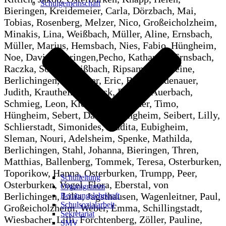
Schulgemeinschaft
Bieringen, Kreidemeier, Carla, Dörzbach, Mai,
Tobias, Rosenberg, Melzer, Nico, Großeicholzheim,
Minakis, Lina, Weißbach, Müller, Aline, Ernsbach,
Müller, Marius, Hemsbach, Nies, Fabio, Hüngheim,
Noe, David, Bieringen,Pecho, Katharina, Ernsbach,
Raczka, Sonia, Weißbach, Ripsam, Madeleine,
Berlichingen, Rodemer, Eric, Buch, Rüdenauer,
Judith, Krautheim, Scheck, Evelyn, Auerbach,
Schmieg, Leon, Klepsau, Schneider, Timo,
Hüngheim, Sebert, Daniel, Hüngheim, Seibert, Lilly,
Schlierstadt, Simonides, Madita, Eubigheim,
Sleman, Nouri, Adelsheim, Spenke, Mathilda,
Berlichingen, Stahl, Johanna, Bieringen, Thren,
Matthias, Ballenberg, Tommek, Teresa, Osterburken,
Toporikow, Hanna, Osterburken, Trumpp, Peer,
Schulleitung
Osterburken, Vogel, Flora, Eberstal, von
Organigramm
Berlichingen, Lilia, Jagsthausen, Wagenleitner, Paul,
Beratungslehrkraft
Schulsozialarbeit
Großeicholzheim, Weber, Emma, Schillingstadt,
Sekretariat
Wiesbacher, Lilli, Forchtenberg, Zöller, Pauline,
SMV