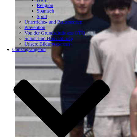
Religion
Spanisch
Sport
Unterrichts- und Pausenzeiten
Prävention
Von der Grundschule ans GTO
Schul- und Hausordnung
Unsere Bildungspartner
Ganztagsangebot