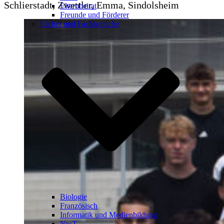
Schlierstadt, Zwettler, Emma, Sindolsheim
Elternbeirat
Freunde und Förderer
Fächer und Fachbereiche
Biologie
Französisch
Informatik und Medienbildung
NwT