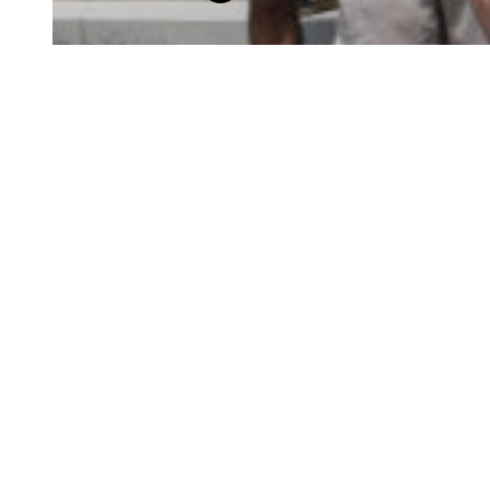
Allgemeines
AGs
Schlagwörter:
Abitur
Abitur 2026
Neueste Beiträge
Preise und Lobe im Schuljahr 2025/2026
Öffnungszeiten des Sekretariats in den Sommerferien 2026
Kennenlernnachmittag der neuen Fünfer am GTO
Save the date: Lehrstellenbörse des NOK am 10.10.2026
Feierliche Zeugnisübergabe an die Abiturientinnen und
Abiturienten des Jahrgangs 2026