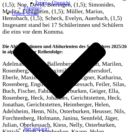
Ferien – Übersicht
(1,5); Noe, David, Bieringen, (1,5); Simonides,
Erasmus+
Madita, Eubigheim, (1,5); Müller, Marius,
Unsere Schule
Hemsbach, (1,5); Scheck, Evelyn, Auerbach, (1,5)
Insgesamt stand bei 17 Schülerinnen und Schülern
die eins vor dem Komma.
Die Abiturientinnen und Abiturienten des Schuljahres 2025/26
in alphabetischer Reihenfolge:
Adelmann, Helen, Ballenberg, Baumann, Marilen,
Rosenberg, Beck, Maximilian, Gommersdorf,
Eberle, Maximilian, Rosenberg, Egner, Katharina,
Rosenberg, Engin, Luca, Oberkessach, Feiler, Silas,
Buch, Fischer, Fabian, Osterburken, Geiger, Ella,
Rosenberg, Heck, Johannes, Gerichtstetten, Heck,
Jonathan, Gerichtstetten, Heimberger, Helen,
Adelsheim, Henn, Nils, Osterburken, Heusser, Nils,
Forchtenberg, Hofmann, Janina, Sennfeld, Jäger,
Julian, Oberkessach, Kiess, Nelly, Osterburken,
Wer sind wir?
Kittich, Jakob, Osterburken, Knapp, Helen,