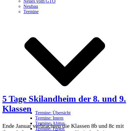
Neues vom GTO
Neubau
Termine
5 Tage Skilandheim der 8. und 9.
Klassen
Termine: Übersicht
Termine: Intern
Termine: Abitur
Ende Januar verbrachten die Klassen 8b und 8c mit
Termine: Ferien