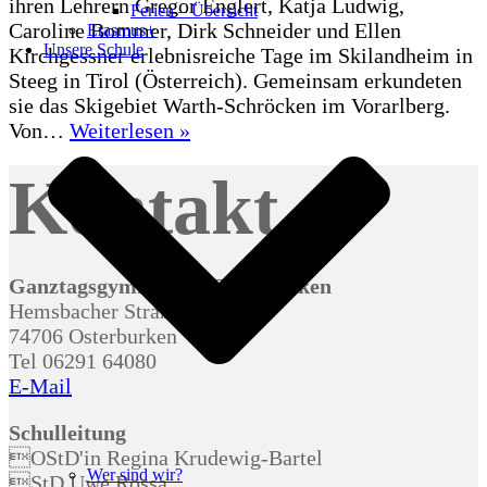
ihren Lehrern Gregor Englert, Katja Ludwig,
Ferien – Übersicht
Caroline Bommer, Dirk Schneider und Ellen
Erasmus+
Unsere Schule
Kirchgessner erlebnisreiche Tage im Skilandheim in
Steeg in Tirol (Österreich). Gemeinsam erkundeten
sie das Skigebiet Warth-Schröcken im Vorarlberg.
5
Von…
Weiterlesen »
Tage
Kontakt
Skilandheim
der
8.
und
9.
Ganztagsgymnasium Osterburken
Klassen
Hemsbacher Straße 24
74706 Osterburken
Tel 06291 64080
E-Mail
Schulleitung
OStD'in Regina Krudewig-Bartel
Wer sind wir?
StD Uwe Rossa