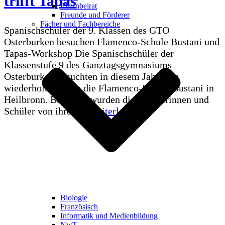
trifft Tapas
nach
Elternbeirat
Valencia
Freunde und Förderer
Fächer und Fachbereiche
Spanischschüler der 9. Klassen des GTO
Osterburken besuchen Flamenco-Schule Bustani und
Tapas-Workshop Die Spanischschüler der
Klassenstufe 9 des Ganztagsgymnasiums
Osterburken besuchten in diesem Jahr zum
wiederholten Male die Flamenco-Schule Bustani in
Heilbronn. Begleitet wurden die Schülerinnen und
Un,
Schüler von ihren…
Weiterlesen »
dos,
tres
–
Flamencotanz
trifft
Tapas
Biologie
Französisch
(08.
Informatik und Medienbildung
–
NwT