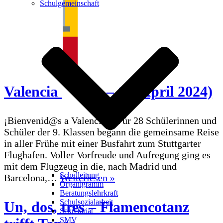
Schulgemeinschaft
Valencia
(08. – 12. April 2024)
¡Bienvenid@s a Valencia! Für 28 Schülerinnen und
Schüler der 9. Klassen begann die gemeinsame Reise
in aller Frühe mit einer Busfahrt zum Stuttgarter
Flughafen. Voller Vorfreude und Aufregung ging es
mit dem Flugzeug in die, nach Madrid und
Schulleitung
Sprachreise
Barcelona,…
Weiterlesen »
Organigramm
der
Beratungslehrkraft
9.
Schulsozialarbeit
Un, dos, tres – Flamencotanz
Klassen
Sekretariat
SMV