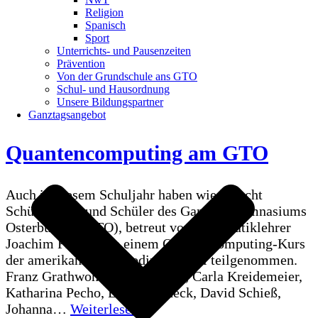
12.
Religion
Spanisch
April
Sport
2024)
Unterrichts- und Pausenzeiten
Prävention
Von der Grundschule ans GTO
Schul- und Hausordnung
Unsere Bildungspartner
Ganztagsangebot
Quantencomputing am GTO
Auch in diesem Schuljahr haben wieder acht
Schülerinnen und Schüler des Ganztagsgymnasiums
Osterburken (GTO), betreut von Informatiklehrer
Joachim Fischer, an einem Quantencomputing-Kurs
der amerikanischen Coding School teilgenommen.
Franz Grathwohl, Helen Knapp, Carla Kreidemeier,
Katharina Pecho, Evelyn Scheck, David Schieß,
Quantencomputing
Johanna…
Weiterlesen »