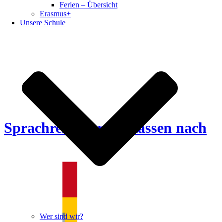
Ferien – Übersicht
die
Erasmus+
Wü
Unsere Schule
Res
Sprachreise der 9. Klassen nach
Wer sind wir?