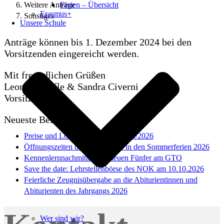
Ferien – Übersicht
Weitere Anträge
Erasmus+
Sonstiges
Unsere Schule
Anträge können bis 1. Dezember 2024 bei den
Vorsitzenden eingereicht werden.
Mit freundlichen Grüßen
Leon P. Köpfle & Sandra Civerni
Vorsitzende
Neueste Beiträge
Preise und Lobe im Schuljahr 2025/2026
Öffnungszeiten des Sekretariats in den Sommerferien 2026
Kennenlernnachmittag der neuen Fünfer am GTO
Save the date: Lehrstellenbörse des NOK am 10.10.2026
Feierliche Zeugnisübergabe an die Abiturientinnen und
Abiturienten des Jahrgangs 2026
Wer sind wir?