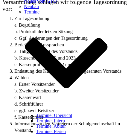
Versammlung schlagen wir folgende Tagesordnung
Neues vom GTO
Neubau
vor:
Termine
Zur Tagesordnung
a. Begrüßung
b. Protokoll der letzten Sitzung
c. Ggf. Änderungen der Tagesordnung
Berichte und Aussprachen
a. Tätigkeitsbericht des Vorstands
b. Kassenbericht 2022 und 2023
c. Kassenprüfbericht 2022 und 2023
Entlastung des Kassenwarts und des gesamten Vorstands
Wahlen
a. Erster Vorsitzender
b. Zweiter Vorsitzender
c. Kassenwart
d. Schriftführer
e. ggf. zwei Beisitzer
Termine: Übersicht
f. Kassenprüfer
Termine: Intern
Information zu den Vertretern der Schulgemeinschaft im
Termine: Abitur
Vorstand
Termine: Ferien