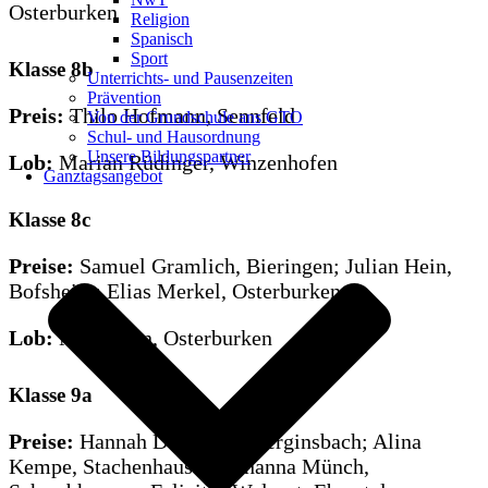
Osterburken
Religion
Spanisch
Sport
Klasse 8b
Unterrichts- und Pausenzeiten
Prävention
Preis:
Thilo Hofmann, Sennfeld
Von der Grundschule ans GTO
Schul- und Hausordnung
Unsere Bildungspartner
Lob:
Marian Rüdinger, Winzenhofen
Ganztagsangebot
Klasse 8c
Preise:
Samuel Gramlich, Bieringen; Julian Hein,
Bofsheim; Elias Merkel, Osterburken
Lob:
Nele Henn, Osterburken
Klasse 9a
Preise:
Hannah Deubler, Unterginsbach; Alina
Kempe, Stachenhausen, Johanna Münch,