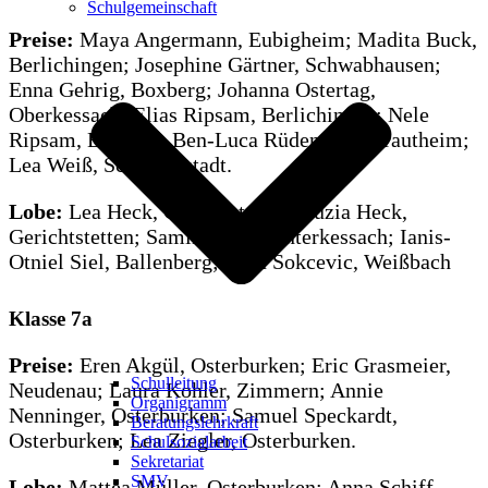
Schulgemeinschaft
Preise:
Maya Angermann, Eubigheim; Madita Buck,
Berlichingen; Josephine Gärtner, Schwabhausen;
Enna Gehrig, Boxberg; Johanna Ostertag,
Oberkessach; Elias Ripsam, Berlichingen; Nele
Ripsam, Eberstal; Ben-Luca Rüdenauer, Krautheim;
Lea Weiß, Schillingstadt.
Lobe:
Lea Heck, Gerichtstetten; Luzia Heck,
Gerichtstetten; Samir Sadak, Unterkessach; Ianis-
Otniel Siel, Ballenberg; Nika Sokcevic, Weißbach
Klasse 7a
Preise:
Eren Akgül, Osterburken; Eric Grasmeier,
Schulleitung
Neudenau; Laura Kohler, Zimmern; Annie
Organigramm
Nenninger, Osterburken; Samuel Speckardt,
Beratungslehrkraft
Osterburken; Lea Ziegler, Osterburken.
Schulsozialarbeit
Sekretariat
SMV
Lobe:
Mattea Müller, Osterburken; Anna Schiff,