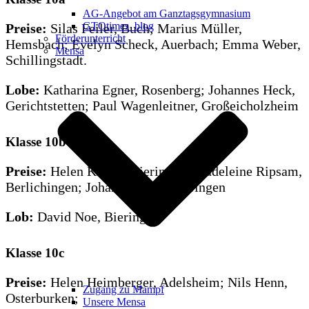
AG-Angebot am Ganztagsgymnasium
GTOtimes_blog
Preise:
Silas Feiler, Buch; Marius Müller,
Förderunterricht
Hemsbach; Evelyn Scheck, Auerbach; Emma Weber,
Mensa
Schillingstadt.
Lobe:
Katharina Egner, Rosenberg; Johannes Heck,
Gerichtstetten; Paul Wagenleitner, Großeicholzheim
Klasse 10b
Preise:
Helen Knapp, Bieringen; Madeleine Ripsam,
Berlichingen; Johanna Stahl, Bieringen
Lob:
David Noe, Bieringen
Klasse 10c
Preise:
Helen Heimberger, Adelsheim; Nils Henn,
Zugang zu Mampf
Osterburken;
Unsere Mensa