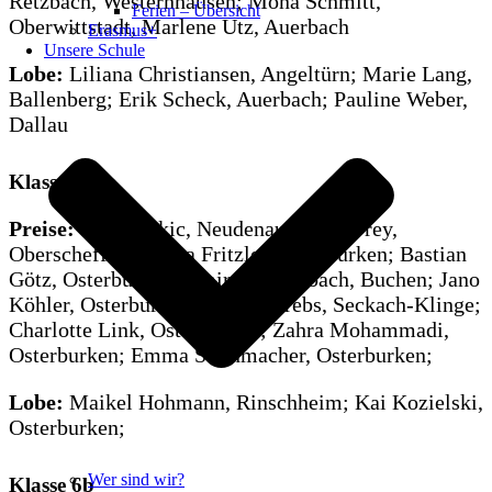
Retzbach, Westernhausen; Mona Schmitt,
Ferien – Übersicht
Oberwittstadt, Marlene Utz, Auerbach
Erasmus+
Unsere Schule
Lobe:
Liliana Christiansen, Angeltürn; Marie Lang,
Ballenberg; Erik Scheck, Auerbach; Pauline Weber,
Dallau
Klasse 6a
Preise:
Sara Dinkic, Neudenau; Greta Frey,
Oberschefflenz; Lisa Fritzler, Osterburken; Bastian
Götz, Osterburken; Amira Holderbach, Buchen; Jano
Köhler, Osterburken; Leonie Krebs, Seckach-Klinge;
Charlotte Link, Osterburken; Zahra Mohammadi,
Osterburken; Emma Steinmacher, Osterburken;
Lobe:
Maikel Hohmann, Rinschheim; Kai Kozielski,
Osterburken;
Wer sind wir?
Klasse 6b