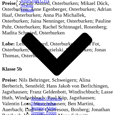
Neues vom GTO
Preise:
Zaryab Ahmed, Osterburken; Mikael Dück,
Neubau
Osterburken; Anne Egenberger, Osterburken; Adrian
Termine
Haaf, Osterburken; Anna Pia Michallek,
Osterburken; Jaina Nenninger, Osterburken; Pauline
Puhr, Osterburken; Rachel Schinnagel, Rosenberg;
Madita Schmied, Osterburken
Lobe:
Leila Bernhard, Osterburken; Lucas Fot,
Osterburken; Colin Kozielski, Osterburken; Jonas
Thomas, Osterburken
Klasse 5b
Preise:
Nils Behringer, Schweigern; Alina
Berberich, Sennfeld; Hans Jakob von Berlichingen,
Jagsthausen; Franz Geldenbott, Windischbuch; Lasse
Huth, Windischbuch; Paul Küp, Jagsthausen;
Termine: Übersicht
Valentin Loos, Westernhausen; Ben Martini,
Termine: Intern
Termine: Abitur
Auerbach; Ludivine Quatresous, Boxberg; Jonathan
Termine: Ferien