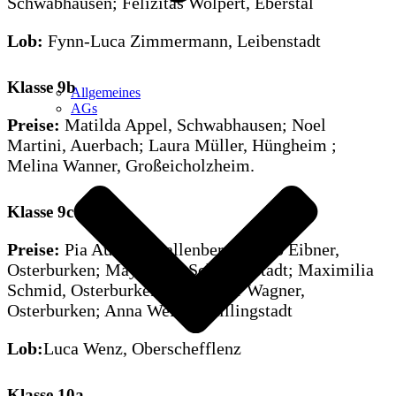
Schwabhausen; Felizitas Wolpert, Eberstal
Lob:
Fynn-Luca Zimmermann, Leibenstadt
Klasse 9b
Allgemeines
AGs
Preise:
Matilda Appel, Schwabhausen; Noel
Martini, Auerbach; Laura Müller, Hüngheim ;
Melina Wanner, Großeicholzheim.
Klasse 9c
Preise:
Pia Autrata, Ballenberg; Jakob Eibner,
Osterburken; Maya Hirt, Schillingstadt; Maximilia
Schmid, Osterburken; Alexander Wagner,
Osterburken; Anna Weiß, Schillingstadt
Lob:
Luca Wenz, Oberschefflenz
Klasse 10a