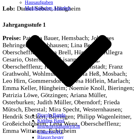
Hausaufgaben
Lob:
Daniel Sebert, Hüngheim
Musikalisches Angebot
Jahrgangsstufe 1
Preise:
Patricia Bauer, Hemsbach; Johannes
Behringer, Schwabhausen; Lina Berg,
Oberschefflenz; Lena Brell, Hüngheim; Allegra
Cesario, Osterburken; Lisanne Döring,
Oberschefflenz; Romy Graf, Leibenstadt; Franz
Grathwohl, Wohlmuthausen; Leia Heß, Mosbach;
Leo Hirn, Gommersdorf; Teresa Höflein, Marlach;
Emma Keller, Hüngheim; Noemie Knoll, Bieringen;
Patrizia Löwe, Götzingen; Ariana Müller,
Osterburken; Judith Müller, Oberndorf; Frieda
Mütsch, Eberstal; Mira Specht, Westernhausen;
Piccola Banda
Hendrik Stockert, Bieringen; Philipp Wagenleitner,
Kiddies Band
Großeicholzheim; Lena Wenz, Oberschefflenz;
Instrumentalunterricht
Emma Wittmann, Eubigheim
Gitarren-AG
Blasorchester