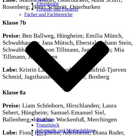
Elternbeirat
Rosenberg; Henri Schmitt, Osterburken
Freunde und Förderer
Fächer und Fachbereiche
Klasse 7b
Preise:
Ben Ballweg, Hüngheim; Emilia Münch,
Schwabhausen; Jana Mütsch, Eberstal; Johann Stein,
Schwabhausen; Leon Tillmann, Jagsthausen; Mia
Tillmann, Jagsthausen
Lobe:
Kristin Lang, Ballenberg; Annifrid-Tjorven
Schmid, Jagsthausen; Linus Zeier, Boxberg
Klasse 8a
Preise:
Liam Schönborn, Hirschlanden; Laura
Sebert, Hüngheim; Samuel-Emanuel Siel,
Ballenberg; Jonathan Wockenfuß, Merchingen
Biologie
Französisch
Informatik und Medienbildung
Lobe:
Fiona Rückheim, Adelsheim; Diana Ruder,
NwT