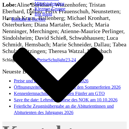
Mittelstufenchor
Lobe:
Aline Burkhart, Winzenhofen; Tristan
Klezmer-Gruppe
Eberhard, Dallau; Felix Frauenschuh, Neunstetten;
Big Band
Hannah Kraus, Ballenberg; Michael Kronhart,
Kontakt & Service
Osterburken; Diana Martaler, Seckach; Maria
Nenninger, Merchingen; Atienne-Maurice Perlinger,
Sindolsheim; David Schieß, Schwabhausen; Luca
Schmidt, Hemsbach; Marie Schneider, Dallau; Tabea
Schulz, Götzingen; Theresa Watzal, Hemsbach
Schlagwörter:
Lobe
Preise
Schuljahr23-24
Neueste Beiträge
Preise und Lobe im Schuljahr 2025/2026
Öffnungszeiten des Sekretariats in den Sommerferien 2026
Kennenlernnachmittag der neuen Fünfer am GTO
Save the date: Lehrstellenbörse des NOK am 10.10.2026
Feierliche Zeugnisübergabe an die Abiturientinnen und
Abiturienten des Jahrgangs 2026