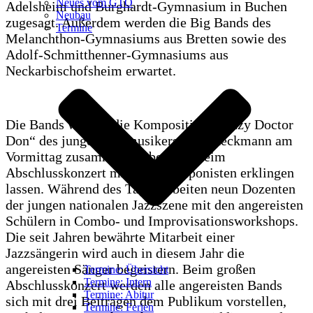
Neues vom GTO
Adelsheim und Burghardt-Gymnasium in Buchen
Neubau
zugesagt. Außerdem werden die Big Bands des
Termine
Melanchthon-Gymnasiums aus Bretten sowie des
Adolf-Schmitthenner-Gymnasiums aus
Neckarbischofsheim erwartet.
Die Bands werden die Komposition „Dizzy Doctor
Don“ des junges Jazzmusikers Jona Heckmann am
Vormittag zusammen proben und beim
Abschlusskonzert mit dem Komponisten erklingen
lassen. Während des Tages arbeiten neun Dozenten
der jungen nationalen Jazzszene mit den angereisten
Schülern in Combo- und Improvisationsworkshops.
Die seit Jahren bewährte Mitarbeit einer
Jazzsängerin wird auch in diesem Jahr die
angereisten Sänger begeistern. Beim großen
Termine: Übersicht
Termine: Intern
Abschlusskonzert werden alle angereisten Bands
Termine: Abitur
sich mit drei Beiträgen dem Publikum vorstellen,
Termine: Ferien