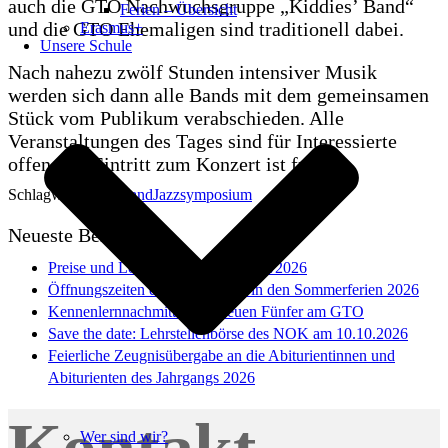
auch die GTO Nachwuchsgruppe „Kiddies’ Band“
Ferien – Übersicht
und die GTO Ehemaligen sind traditionell dabei.
Erasmus+
Unsere Schule
Nach nahezu zwölf Stunden intensiver Musik
werden sich dann alle Bands mit dem gemeinsamen
Stück vom Publikum verabschieden. Alle
Veranstaltungen des Tages sind für Interessierte
offen, der Eintritt zum Konzert ist frei.
Schlagwörter:
BigBand
Jazzsymposium
Neueste Beiträge
Preise und Lobe im Schuljahr 2025/2026
Öffnungszeiten des Sekretariats in den Sommerferien 2026
Kennenlernnachmittag der neuen Fünfer am GTO
Save the date: Lehrstellenbörse des NOK am 10.10.2026
Feierliche Zeugnisübergabe an die Abiturientinnen und
Abiturienten des Jahrgangs 2026
Wer sind wir?