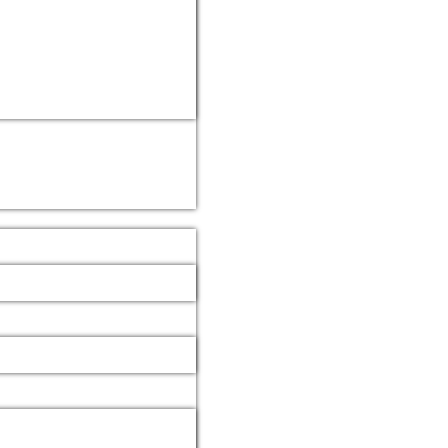
 d.h.
n