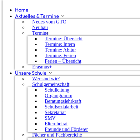
Home
Aktuelles & Termine
Neues vom GTO
Neubau
Termine
Termine: Übersicht
Termine: Intern
Termine: Abitur
Termine: Ferien
Ferien – Übersicht
Erasmus+
Unsere Schule
Wer sind wir?
Schulgemeinschaft
Schulleitung
Organigramm
Dies ist eine gekürzte Version der Presseerklärung d
Beratungslehrkraft
Schulsozialarbeit
Offiziell beginnen die Osterferien am Donnerstag, 6.
Sekretariat
SMV
Die Busse des Nahverkehr Hohenlohekreis (NVH) fahr
Elternbeirat
Freitag, 14.04.2023, nach Ferienfahrplan, d.h. alle i
Freunde und Förderer
gekennzeichneten Fahrten entfallen. Die mit „F“ (= f
Fächer und Fachbereiche