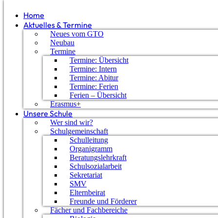
Home
Aktuelles & Termine
Neues vom GTO
Neubau
Termine
Termine: Übersicht
Termine: Intern
Termine: Abitur
Termine: Ferien
Ferien – Übersicht
Erasmus+
Unsere Schule
Wer sind wir?
Schulgemeinschaft
Schulleitung
Organigramm
Ende Januar verbrachten die Klassen 8b und 8c (mit 
Beratungslehrkraft
Schneider und E. Kirchgessner) erlebnisreiche Tage i
Schulsozialarbeit
Sekretariat
SMV
Elternbeirat
Freunde und Förderer
Von Anfang an zeigten die Schülerinnen und Schüler 
Fächer und Fachbereiche
fortgeschrittenen Fahrer auf den verschneiten Pisten 