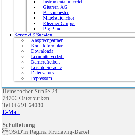
Öffnungszeiten des Sekretariats in den Sommerferien
Instrumentalunterricht
Gitarren-AG
2026
Blasorchester
Kennenlernnachmittag der neuen Fünfer am GTO
Mittelstufenchor
Save the date: Lehrstellenbörse des NOK am
Klezmer-Gruppe
10.10.2026
Big Band
Kontakt & Service
Feierliche Zeugnisübergabe an die Abiturientinnen und
Ansprechpartner
Abiturienten des Jahrgangs 2026
Kontaktformular
Downloads
Kontakt
Lernmittelverleih
Barrierefreiheit
Leichte Sprache
Datenschutz
Impressum
Ganztagsgymnasium Osterburken
Hemsbacher Straße 24
74706 Osterburken
Tel 06291 64080
E-Mail
Schulleitung
OStD'in Regina Krudewig-Bartel