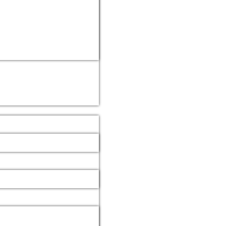
ögen
ler
nen
nicht