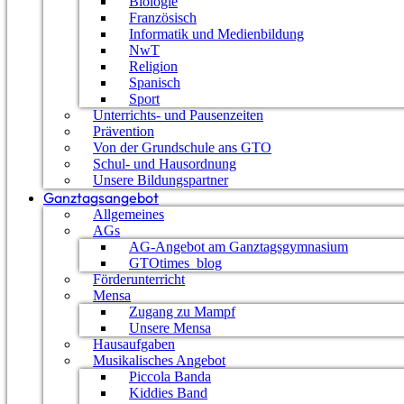
Biologie
Französisch
Informatik und Medienbildung
NwT
Religion
Spanisch
Sport
Unterrichts- und Pausenzeiten
Prävention
Von der Grundschule ans GTO
Schul- und Hausordnung
Unsere Bildungspartner
Ganztagsangebot
Allgemeines
AGs
AG-Angebot am Ganztagsgymnasium
GTOtimes_blog
Förderunterricht
Mensa
Zugang zu Mampf
Unsere Mensa
Hausaufgaben
Mobilität Ungarn 2023
Musikalisches Angebot
Piccola Banda
Kiddies Band