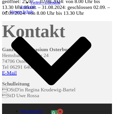
geöffnet: 25.07. – 02.08.2024: von 8.00 Uhr bis
Ferien – Übersicht
13.30 Uhr 05.08. – 31.08.2024: geschlossen 02.09. –
Erasmus+
Unsere Schule
06.09.2024: von 8.00 Uhr bis 13.30 Uhr
Kontakt
Ganztagsgymnasium Osterburken
Hemsbacher Straße 24
74706 Osterburken
Tel 06291 64080
E-Mail
Schulleitung
OStD'in Regina Krudewig-Bartel
StD Uwe Rossa
Inhalt
von
Wer sind wir?
Google