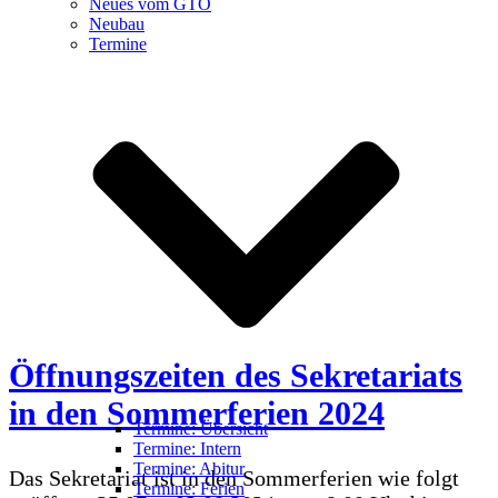
Neues vom GTO
Neubau
Termine
Öffnungszeiten des Sekretariats
in den Sommerferien 2024
Termine: Übersicht
Termine: Intern
Termine: Abitur
Das Sekretariat ist in den Sommerferien wie folgt
Termine: Ferien