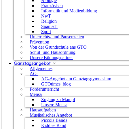
Biologie
Französisch
Informatik und Medienbildung
NwT
Religion
Spanisch
Sport
Unterrichts- und Pausenzeiten
Prävention
Von der Grundschule ans GTO
Schul- und Hausordnung
Unsere Bildungspartner
Ganztagsangebot
Allgemeines
AGs
AG-Angebot am Ganztagsgymnasium
GTOtimes_blog
Förderunterricht
Mensa
Zugang zu Mampf
Unsere Mensa
Hausaufgaben
Pressestimmen zum Umzug ins neue Schul
Musikalisches Angebot
Piccola Banda
Kiddies Band
Wir sind nun endlich in unser neues Schulgebäude e