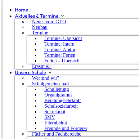
Home
Aktuelles & Termine
Neues vom GTO
Neubau
Termine
Termine: Übersicht
Termine: Intern
Termine: Abitur
Termine: Ferien
Ferien – Übersicht
Erasmus+
Unsere Schule
Wer sind wir?
Schulgemeinschaft
Schulleitung
Organigramm
Beratungslehrkraft
Schulsozialarbeit
Sekretariat
SMV
Presseschau
Elternbeirat
Freunde und Förderer
Fächer und Fachbereiche