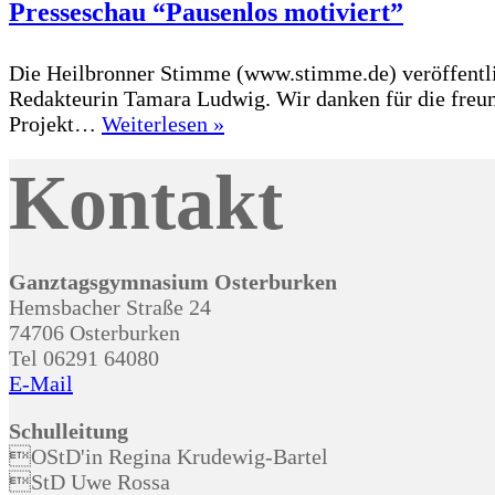
Presseschau “Pausenlos motiviert”
Die Heilbronner Stimme (www.stimme.de) veröffentlic
Redakteurin Tamara Ludwig. Wir danken für die freu
Presseschau
Projekt…
Weiterlesen »
“Pausenlos
Kontakt
motiviert”
Ganztagsgymnasium Osterburken
Hemsbacher Straße 24
74706 Osterburken
Tel 06291 64080
E-Mail
Schulleitung
OStD'in Regina Krudewig-Bartel
StD Uwe Rossa