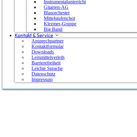
Instrumentalunterricht
Presse berichtete. Wir möchten Ihnen hier einen kle
Gitarren-AG
Blasorchester
Mittelstufenchor
Klezmer-Gruppe
Big Band
Kontakt & Service
Ansprechpartner
Kontaktformular
Downloads
Lernmittelverleih
Barrierefreiheit
Leichte Sprache
Datenschutz
Impressum