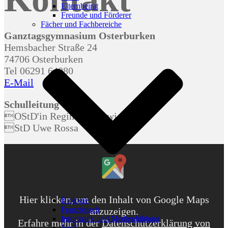
Elternbeirat
GTO-
Freunde und Förderer
SchülerInnen
Fächer und Fachbereiche
leisten
Ganztagsgymnasium Osterburken
Forschungsarbeit
Hemsbacher Straße 24
am
74706 Osterburken
“Barnholz”
Tel 06291 64080
E-Mail
Schulleitung
OStD'in Regina Krudewig-Bartel
StD Uwe Rossa
Inhalt
von
Google
Maps
anzeigen
Hier klicken, um den Inhalt von Google Maps
Biologie
Französisch
anzuzeigen.
Informatik und Medienbildung
Erfahre mehr in der
Datenschutzerklärung von
NwT