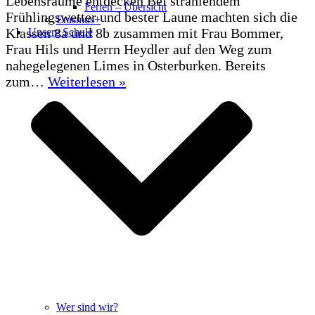
Lebensräume entdecken Bei strahlendem
Ferien – Übersicht
Frühlingswetter und bester Laune machten sich die
Erasmus+
Klassen 8a und 8b zusammen mit Frau Bommer,
Unsere Schule
Frau Hils und Herrn Heydler auf den Weg zum
nahegelegenen Limes in Osterburken. Bereits
Auf
zum…
Weiterlesen »
Entdeckungstour
am
Limes
–
Biologieunterricht
im
Freien
Wer sind wir?