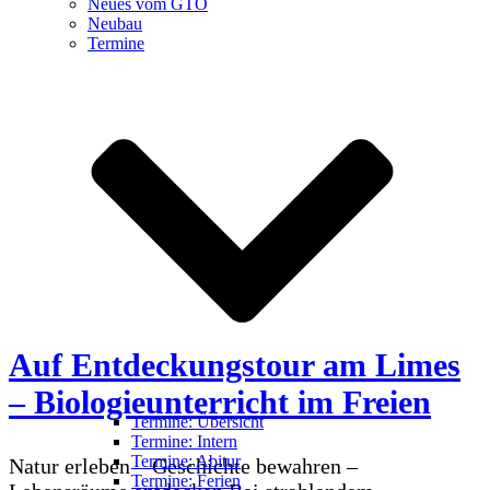
Neues vom GTO
Neubau
Termine
Auf Entdeckungstour am Limes
– Biologieunterricht im Freien
Termine: Übersicht
Termine: Intern
Termine: Abitur
Natur erleben – Geschichte bewahren –
Termine: Ferien