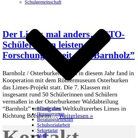
Schulgemeinschaft
Der Limes mal anders… GTO-
SchülerInnen leisten
Forschungsarbeit am “Barnholz”
Barnholz / Osterburken. Auch in diesem Jahr fand in
Kooperation mit dem Römermuseum Osterburken
das Limes-Projekt statt. Die 7. Klassen mit
insgesamt rund 50 Schülerinnen und Schülern
vermaßen in der Osterburkener Waldabteilung
“Barnholz” entlang des Weltkulturerbes Limes in
Schulleitung
Organigramm
Der
Richtung Bofsheim…
Weiterlesen »
Beratungslehrkraft
Limes
Schulsozialarbeit
Kontakt
mal
Sekretariat
anders…
SMV