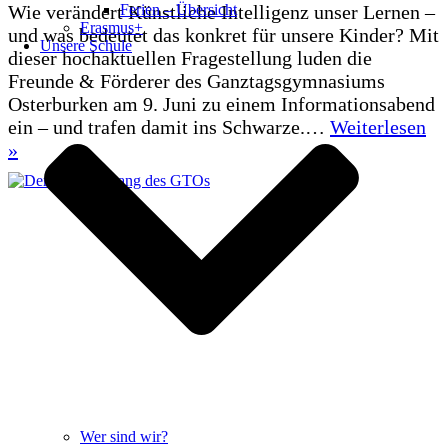
Ferien – Übersicht
Wie verändert Künstliche Intelligenz unser Lernen –
Erasmus+
und was bedeutet das konkret für unsere Kinder? Mit
Unsere Schule
dieser hochaktuellen Fragestellung luden die
Freunde & Förderer des Ganztagsgymnasiums
Osterburken am 9. Juni zu einem Informationsabend
ein – und trafen damit ins Schwarze.…
Weiterlesen
KI
»
verstehen
–
Lernen
unterstützen:
Großer
Andrang
beim
Elternabend
am
GTO
Wer sind wir?