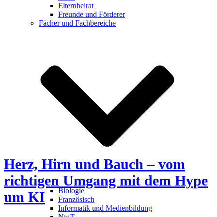
unt
Elternbeirat
Freunde und Förderer
Fächer und Fachbereiche
Herz, Hirn und Bauch – vom
richtigen Umgang mit dem Hype
Biologie
um KI
Französisch
Informatik und Medienbildung
NwT