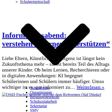
Schulgemeinschaft
Informationsabend: „KI
verstehen – Lernen unterstützen“
Liebe Eltern, Künstliche Intelligenz ist längst kein
Zukunftsthema mehr – sie ist bereits Teil des Alltags
unserer Kinder. Ob beim Lernen, Recherchieren oder
in digitalen Anwendungen: KI begegnet
Schülerinnen und Schülern immer häufiger. Umso
Inf
wichtiger ist es, gut informiert zu…
Weiterlesen »
Schulleitung
„KI
Organigramm
Beratungslehrkraft
ver
Schulsozialarbeit
–
Sekretariat
Ler
SMV