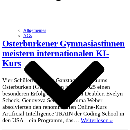
Allgemeines
AGs
Osterburkener Gymnasiastinnen
meistern internationalen KI-
Kurs
Vier Schülerinnen des Ganztagsgymnasiums
Osterburken (GTO) haben im Mai 2025 einen
besonderen Erfolg erzielt: Hannah Deubler, Evelyn
Scheck, Genoveva Seitz und Emma Weber
absolvierten den renommierten Online-Kurs
Artificial Intelligence TRAIN der Coding School in
Osterb
den USA – ein Programm, das…
Weiterlesen »
Gymnas