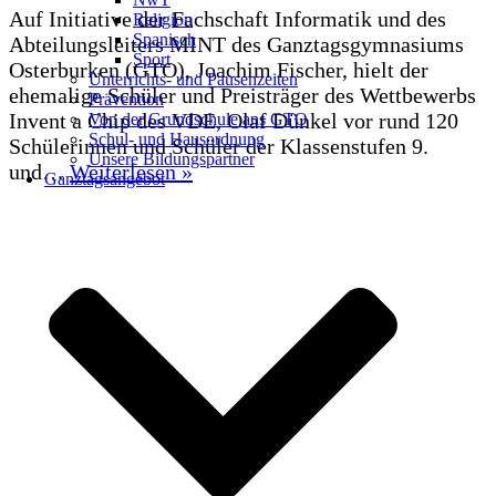
Auf Initiative der Fachschaft Informatik und des
Religion
Spanisch
Abteilungsleiters MINT des Ganztagsgymnasiums
Sport
Osterburken (GTO), Joachim Fischer, hielt der
Unterrichts- und Pausenzeiten
ehemalige Schüler und Preisträger des Wettbewerbs
Prävention
Invent a Chip des VDE, Olaf Dünkel vor rund 120
Von der Grundschule ans GTO
Schul- und Hausordnung
Schülerinnen und Schüler der Klassenstufen 9.
Unsere Bildungspartner
Herz,
und…
Weiterlesen »
Ganztagsangebot
Hirn
und
Bauch
–
vom
richtigen
Umgang
mit
dem
Hype
um
KI