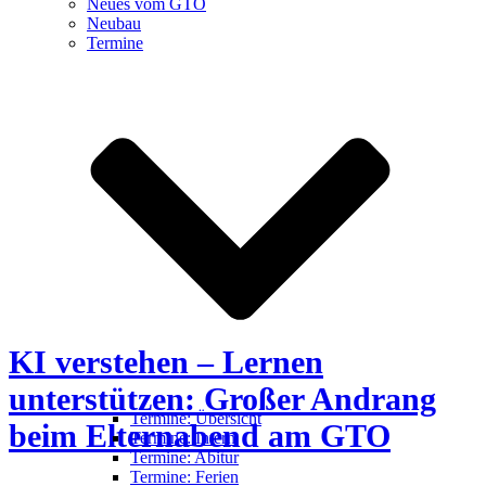
Neues vom GTO
Neubau
Termine
KI verstehen – Lernen
unterstützen: Großer Andrang
Termine: Übersicht
beim Elternabend am GTO
Termine: Intern
Termine: Abitur
Termine: Ferien