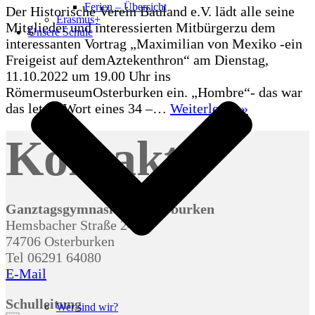
Ferien – Übersicht
Der Historische Verein Bauland e.V. lädt alle seine
Erasmus+
Mitglieder und interessierten Mitbürgerzu dem
Unsere Schule
interessanten Vortrag „Maximilian von Mexiko -ein
Freigeist auf demAztekenthron“ am Dienstag,
11.10.2022 um 19.00 Uhr ins
RömermuseumOsterburken ein. „Hombre“- das war
Historische
das letzte Wort eines 34 –…
Weiterlesen »
Verein
Kontakt
Bauland
e.V.:
„Maximilia
von
Mexiko
Ganztagsgymnasium Osterburken
-
Hemsbacher Straße 24
ein
74706 Osterburken
Freigeist
Tel 06291 64080
auf
E-Mail
dem
Aztekenthr
Schulleitung
Wer sind wir?