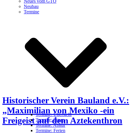
Neues vom GTO
Neubau
Termine
Historischer Verein Bauland e.V.:
„Maximilian von Mexiko -ein
Termine: Übersicht
Freigeist auf dem Aztekenthron
Termine: Intern
Termine: Abitur
Termine: Ferien