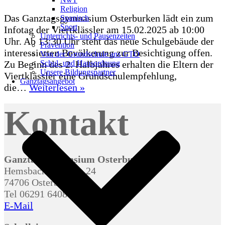
Religion
Das Ganztagsgymnasium Osterburken lädt ein zum
Spanisch
Sport
Infotag der Viertklässler am 15.02.2025 ab 10:00
Unterrichts- und Pausenzeiten
Uhr. Ab 13:30 Uhr steht das neue Schulgebäude der
Prävention
interessierten Bevölkerung zur Besichtigung offen.
Von der Grundschule ans GTO
Schul- und Hausordnung
Zu Beginn des 2. Halbjahres erhalten die Eltern der
Unsere Bildungspartner
Viertklässler eine Grundschulempfehlung,
Ganztagsangebot
Infoveranstaltung
die…
Weiterlesen »
15.02.2025
Kontakt
am
GTO
Osterburken
–
Offenes
Ganztagsgymnasium Osterburken
Haus
Hemsbacher Straße 24
für
74706 Osterburken
Interessierte
Tel 06291 64080
ab
E-Mail
13:30