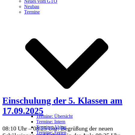
Neues vom GTO
Neubau
Termine
Einschulung der 5. Klassen am
17.09.2025
Termine: Übersicht
Termine: Intern
Termine: Abitur
08:10 Uhr – 08.25 Uhr: Begrüßung der neuen
Termine: Ferien