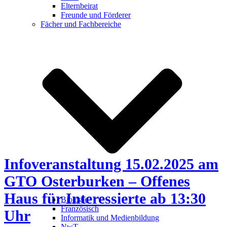
Elternbeirat
Schuljahr
Freunde und Förderer
2025/2026
Fächer und Fachbereiche
am
GTO
Infoveranstaltung 15.02.2025 am
GTO Osterburken – Offenes
Haus für Interessierte ab 13:30
Biologie
Französisch
Uhr
Informatik und Medienbildung
NwT