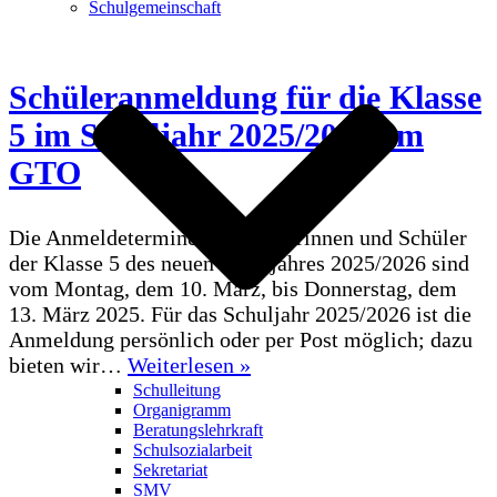
Schulgemeinschaft
Schüleranmeldung für die Klasse
5 im Schuljahr 2025/2026 am
GTO
Die Anmeldetermine für Schülerinnen und Schüler
der Klasse 5 des neuen Schuljahres 2025/2026 sind
vom Montag, dem 10. März, bis Donnerstag, dem
13. März 2025. Für das Schuljahr 2025/2026 ist die
Anmeldung persönlich oder per Post möglich; dazu
Schüleranmeldung
bieten wir…
Weiterlesen »
für
Schulleitung
Organigramm
die
Beratungslehrkraft
Klasse
Schulsozialarbeit
5
Sekretariat
im
SMV