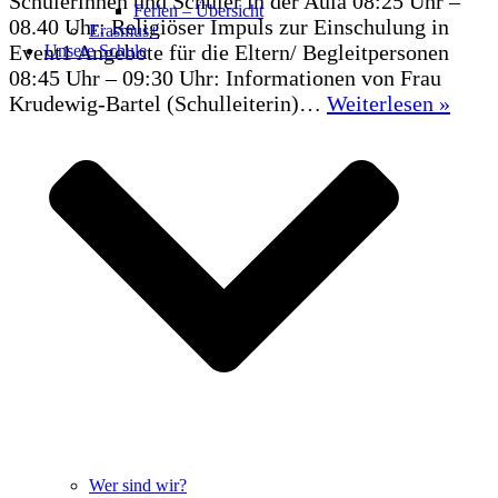
Schülerinnen und Schüler in der Aula 08:25 Uhr –
Ferien – Übersicht
08.40 Uhr: Religiöser Impuls zur Einschulung in
Erasmus+
Event1 Angebote für die Eltern/ Begleitpersonen
Unsere Schule
08:45 Uhr – 09:30 Uhr: Informationen von Frau
Eins
Krudewig-Bartel (Schulleiterin)…
Weiterlesen »
der
5.
Klas
am
17.0
Wer sind wir?