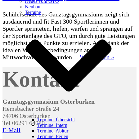
Neues vom GTO
Neubau
Termine
Schülerschaft des Ganztagsgymnasiums zeigt sich
ausdauernd und fit Fast 300 Sportlerinnen und
Sportler sprinteten, liefen, warfen und sprangen auf
der Sportanlage des GTO, um durch gute Leistungen
möglichst viele Punkte zu erzielen. Auch dank der
idealen Wettkampfbedingungen am
Sportlich
Mittwochvormittag wurden…
Weiterlesen »
Ziele
Kontakt
erreichen
–
Bundesju
am
GTO
Ganztagsgymnasium Osterburken
Hemsbacher Straße 24
74706 Osterburken
Termine: Übersicht
Tel 06291 64080
Termine: Intern
E-Mail
Termine: Abitur
Termine: Ferien