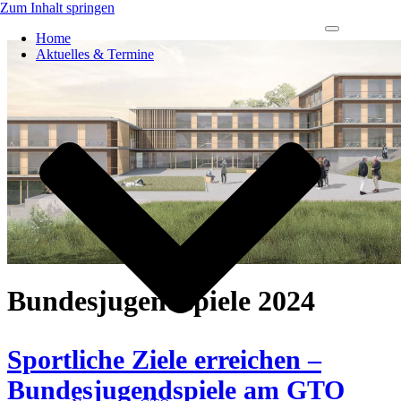
Zum Inhalt springen
Navigations-
Home
Menü
Aktuelles & Termine
Bundesjugendspiele 2024
Sportliche Ziele erreichen –
Bundesjugendspiele am GTO