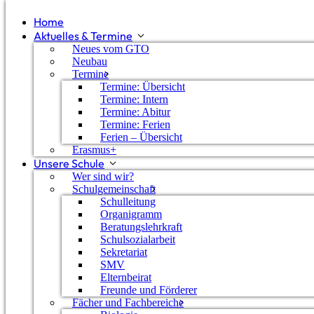
Home
Aktuelles & Termine
Neues vom GTO
Neubau
Termine
Termine: Übersicht
Termine: Intern
Termine: Abitur
Termine: Ferien
Ferien – Übersicht
Erasmus+
Unsere Schule
Wer sind wir?
Schulgemeinschaft
Schulleitung
Organigramm
Beratungslehrkraft
Schulsozialarbeit
Sekretariat
SMV
Janina Bischof
Elternbeirat
Freunde und Förderer
Fächer und Fachbereiche