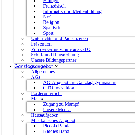
Biologie
Französisch
Informatik und Medienbildung
NwT
Religion
Spanisch
Sport
Unterrichts- und Pausenzeiten
Prävention
Von der Grundschule ans GTO
Schul- und Hausordnung
Unsere Bildungspartner
Ganztagsangebot
Allgemeines
AGs
AG-Angebot am Ganztagsgymnasium
GTOtimes_blog
Förderunterricht
Mensa
Zugang zu Mampf
Unsere Mensa
Hausaufgaben
Musikalisches Angebot
Piccola Banda
Kiddies Band