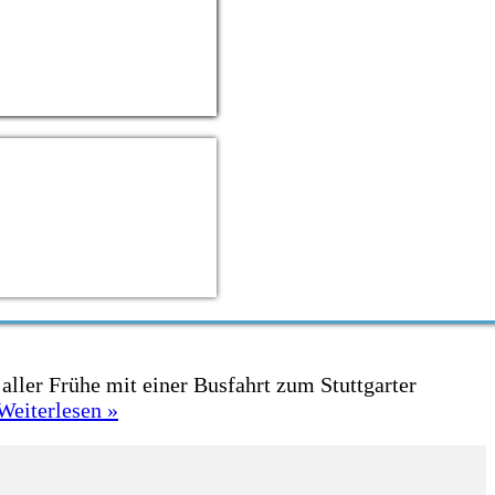
ller Frühe mit einer Busfahrt zum Stuttgarter
Sprachreise
Weiterlesen »
der
9.
Klassen