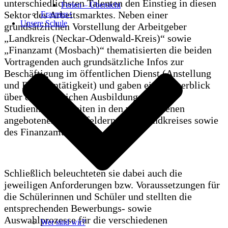
unterschiedlichsten Talenten den Einstieg in diesen
Ferien – Übersicht
Sektor des Arbeitsmarktes. Neben einer
Erasmus+
Unsere Schule
grundsätzlichen Vorstellung der Arbeitgeber
„Landkreis (Neckar-Odenwald-Kreis)“ sowie
„Finanzamt (Mosbach)“ thematisierten die beiden
Vortragenden auch grundsätzliche Infos zur
Beschäftigung im öffentlichen Dienst (Anstellung
und Beamtentätigkeit) und gaben einen Überblick
über die zahlreichen Ausbildungs- und
Studienmöglichkeiten in den verschiedenen
angebotenen Berufsfeldern eines Landkreises sowie
des Finanzamtes.
Schließlich beleuchteten sie dabei auch die
jeweiligen Anforderungen bzw. Voraussetzungen für
die Schülerinnen und Schüler und stellten die
entsprechenden Bewerbungs- sowie
Auswahlprozesse für die verschiedenen
Wer sind wir?