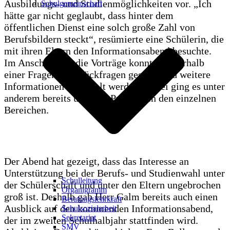
Ausbildungs- und Studienmöglichkeiten vor. „Ich
Schulgemeinschaft
hätte gar nicht geglaubt, dass hinter dem
öffentlichen Dienst eine solch große Zahl von
Berufsbildern steckt“, resümierte eine Schülerin, die
mit ihren Eltern den Informationsabend besuchte.
Im Anschluss an die Vorträge konnten innerhalb
einer Fragerunde Rückfragen gestellt und weitere
Informationen eingeholt werden. Dabei ging es unter
anderem bereits um evtl. Praktika in den einzelnen
Bereichen.
Der Abend hat gezeigt, dass das Interesse an
Unterstützung bei der Berufs- und Studienwahl unter
Schulleitung
der Schülerschaft und unter den Eltern ungebrochen
Organigramm
groß ist. Deshalb gab Herr Galm bereits auch einen
Beratungslehrkraft
Ausblick auf den kommenden Informationsabend,
Schulsozialarbeit
Sekretariat
der im zweiten Schulhalbjahr stattfinden wird.
SMV