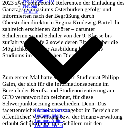
Neues vom GTO
2023 zwei kompetente Referenten der Einladung des
Neubau
Ganztagsgymnasiums Osterburken gefolgt und
Termine
informierten nach der Begrüßung durch
Oberstudiendirektorin Regina Krudewig-Bartel die
zahlreich erschienen Zuhörer – darunter
Schülerinnen und Schüler von der 9. Klasse bis
zurJahrgangsstufe 2 sowie deren Eltern – über die
Möglichkeiten einer Ausbildung bzw. eines
Studiums im öffentlichen Dienst.
Zum ersten Mal hatte sich Herr Studienrat Philipp
Galm, der sich für die Informationsabende im
Bereich der Berufs- und Studienorientierung am
GTO verantwortlich zeichnet, für diese
Schwerpunktsetzung entschieden. Denn: Das
facettenreiche Arbeitsplatzangebot im Bereich der
Termine: Übersicht
Termine: Intern
öffentlichen Verwaltung bzw. der Finanzverwaltung
Termine: Abitur
erlaubt Schülerinnen und Schülern mit den
Termine: Ferien