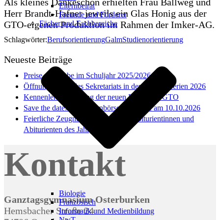
Als kleines Dankeschön erhielten Frau Ballweg und
Elternbeirat
Herr Brandt-Hafner jeweils ein Glas Honig aus der
Freunde und Förderer
GTO-eigenen Produktion im Rahmen der Imker-AG.
Fächer und Fachbereiche
Schlagwörter:
Berufsorientierung
Galm
Studienorientierung
Neueste Beiträge
Preise und Lobe im Schuljahr 2025/2026
Öffnungszeiten des Sekretariats in den Sommerferien 2026
Kennenlernnachmittag der neuen Fünfer am GTO
Save the date: Lehrstellenbörse des NOK am 10.10.2026
Feierliche Zeugnisübergabe an die Abiturientinnen und
Abiturienten des Jahrgangs 2026
Kontakt
Biologie
Ganztagsgymnasium Osterburken
Französisch
Hemsbacher Straße 24
Informatik und Medienbildung
NwT