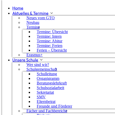
Home
Aktuelles & Termine
Neues vom GTO
Neubau
Termine
Termine: Übersicht
Termine: Intern
Termine: Abitur
Termine: Ferien
Ferien – Übersicht
Erasmus+
Unsere Schule
Wer sind wir?
Schulgemeinschaft
Schulleitung
Organigramm
Als einzige Schule in Deutschland hat sich das Gan
Beratungslehrkraft
Nonprofit Initiative“ aus den USA angeschlossen. Die 
Schulsozialarbeit
Sekretariat
ab 14 Jahren weltweit Kenntnisse der Quanteninforma
SMV
unermessliche Rechenleistung und gelten als Technolo
Elternbeirat
Bereichen der Cybersicherheit, der Medizin, diverser
Freunde und Förderer
bis hin zu den Sozial- und Geisteswissenschaften eing
Fächer und Fachbereiche