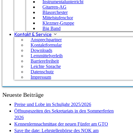
Instrumentalunterricht
Jugendlichen den Gebrauch der englischen Sprache au
Gitarren-AG
Blasorchester
Nun ist das erste Semester vorbei und die Schülerinn
Mittelstufenchor
ersten Semester in Händen. Die jüngste Kursteilnehm
Klezmer-Gruppe
Big Band
nur Kenntnisse der Geometrie. Diese beachtliche Lei
Kontakt & Service
was durch die Rhythmisierung und Freiräume in der
Ansprechpartner
darstellt. Im umfangreichen AG-Angebot des GTO find
Kontaktformular
verschiedene Klassenstufen. Schließlich kann im Fac
Downloads
Lernmittelverleih
GTO beglückwünscht alle Teilnehmer des Quantencom
Barrierefreiheit
Leichte Sprache
Datenschutz
Hinweis: Den Pressebericht der NOK-Zeit finden Sie 
Impressum
Schlagwörter:
Informatik
Neueste Beiträge
Preise und Lobe im Schuljahr 2025/2026
Öffnungszeiten des Sekretariats in den Sommerferien
2026
Kennenlernnachmittag der neuen Fünfer am GTO
Save the date: Lehrstellenbörse des NOK am