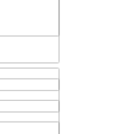
e
e
n
n
r
ie
n der
er
 in