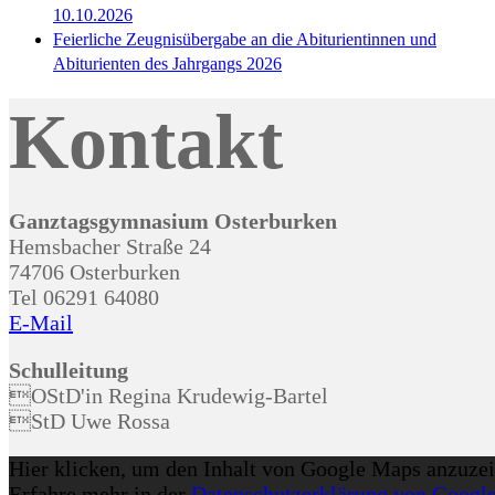
10.10.2026
Feierliche Zeugnisübergabe an die Abiturientinnen und
Abiturienten des Jahrgangs 2026
Kontakt
Ganztagsgymnasium Osterburken
Hemsbacher Straße 24
74706 Osterburken
Tel 06291 64080
E-Mail
Schulleitung
OStD'in Regina Krudewig-Bartel
StD Uwe Rossa
Inhalt
Hier klicken, um den Inhalt von Google Maps anzuzei
von
Erfahre mehr in der
Datenschutzerklärung von Googl