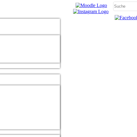
t
lern
e
aft